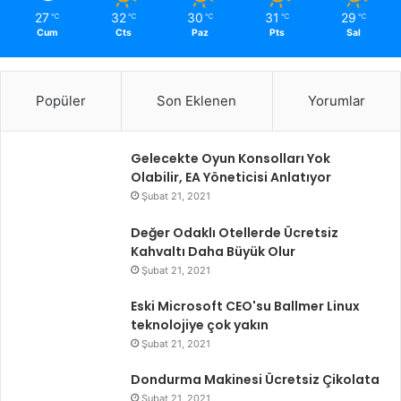
27
32
30
31
29
℃
℃
℃
℃
℃
Cum
Cts
Paz
Pts
Sal
Popüler
Son Eklenen
Yorumlar
Gelecekte Oyun Konsolları Yok
Olabilir, EA Yöneticisi Anlatıyor
Şubat 21, 2021
Değer Odaklı Otellerde Ücretsiz
Kahvaltı Daha Büyük Olur
Şubat 21, 2021
Eski Microsoft CEO'su Ballmer Linux
teknolojiye çok yakın
Şubat 21, 2021
Dondurma Makinesi Ücretsiz Çikolata
Şubat 21, 2021