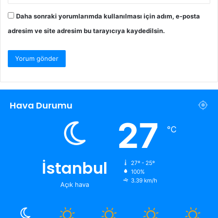
Daha sonraki yorumlarımda kullanılması için adım, e-posta
adresim ve site adresim bu tarayıcıya kaydedilsin.
Hava Durumu
27
℃
İstanbul
27º - 25º
100%
3.39 km/h
Açık hava