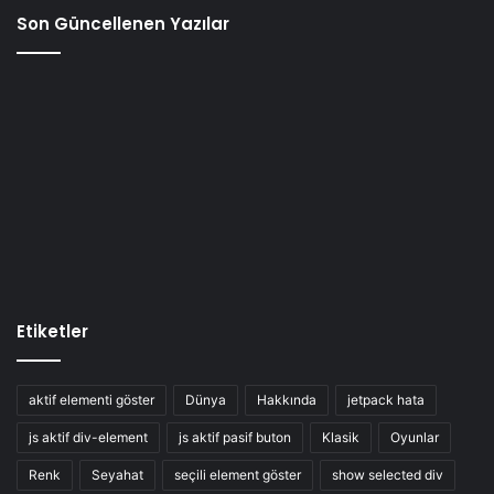
Son Güncellenen Yazılar
Etiketler
aktif elementi göster
Dünya
Hakkında
jetpack hata
js aktif div-element
js aktif pasif buton
Klasik
Oyunlar
Renk
Seyahat
seçili element göster
show selected div