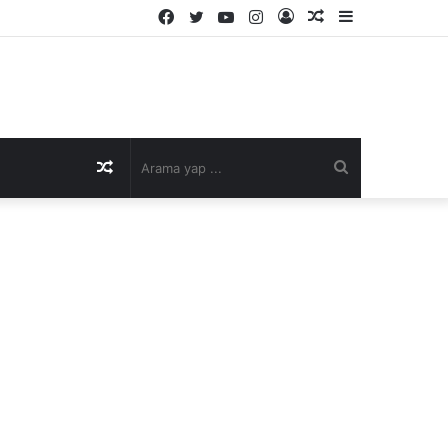
Facebook
Twitter
YouTube
Instagram
Kayıt
Rastgele
Kenar
Ol
Makale
Bölmesi
Rastgele
Arama
Makale
yap
...