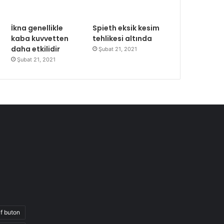
İkna genellikle
Spieth eksik kesim
kaba kuvvetten
tehlikesi altında
daha etkilidir
Şubat 21, 2021
Şubat 21, 2021
if buton