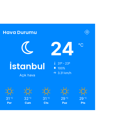
Hava Durumu
24
℃
İstanbul
31º - 23º
100%
3.31 km/h
Açık hava
31
32
31
29
29
℃
℃
℃
℃
℃
Per
Cum
Cts
Paz
Pts