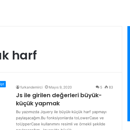
k harf
ipt
furkandemirci
Mayıs 9, 2020
5
83
Js ile girilen değerleri büyük-
küçük yapmak
Bu yazımızda Jquery ile büyük-küçük harf yapmayı
paylaşacağım.Bu fonksiyonlarda toLowerCase ve
toUpperCase kullanımını resimli ve örnekli şekilde