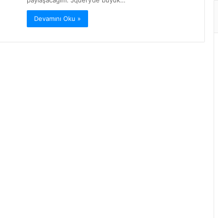
paylaşacağım. Jquery’de büyük…
Devamını Oku »