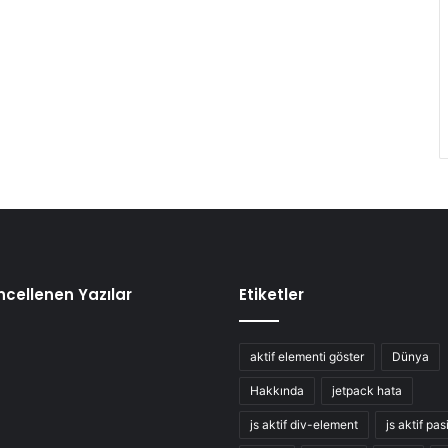
cellenen Yazılar
Etiketler
aktif elementi göster
Dünya
Hakkında
jetpack hata
js aktif div-element
js aktif pas