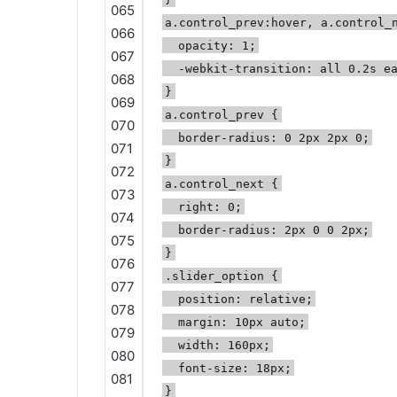
065
a.control_prev:hover, a.control_
066
opacity: 1;
067
-webkit-transition: all 0.2s e
068
}
069
a.control_prev {
070
border-radius: 0 2px 2px 0;
071
}
072
a.control_next {
073
right: 0;
074
border-radius: 2px 0 0 2px;
075
}
076
.slider_option {
077
position: relative;
078
margin: 10px auto;
079
width: 160px;
080
font-size: 18px;
081
}