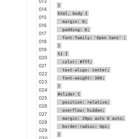
013
}
014
html, body {
015
margin: 0;
016
padding: 0;
017
font-family:
'Open Sans'
;
018
}
019
h1 {
020
color: #fff;
021
text-align: center;
022
font-weight: 300;
023
}
024
#slider {
025
position: relative;
026
overflow: hidden;
027
margin: 20px auto 0 auto;
028
border-radius: 4px;
029
}
030