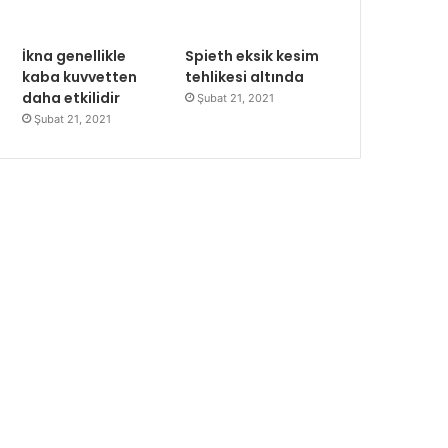
İkna genellikle
Spieth eksik kesim
kaba kuvvetten
tehlikesi altında
daha etkilidir
Şubat 21, 2021
Şubat 21, 2021