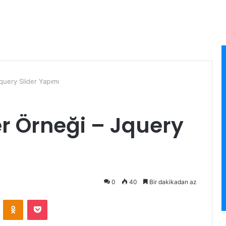
Jquery Slider Yapımı
er Örneği – Jquery
0
40
Bir dakikadan az
ontakte
Odnoklassniki
Pocket