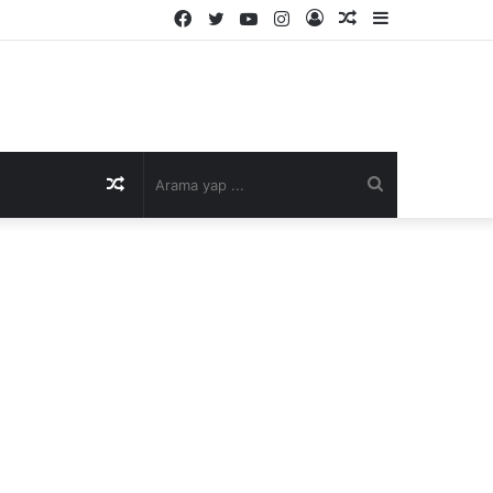
Facebook
Twitter
YouTube
Instagram
Kayıt
Rastgele
Kenar
Ol
Makale
Bölmesi
Rastgele
Arama
Makale
yap
...