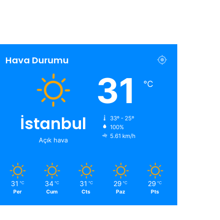
Hava Durumu
31
℃
İstanbul
33º - 25º
100%
5.61 km/h
Açık hava
31
34
31
29
29
℃
℃
℃
℃
℃
Per
Cum
Cts
Paz
Pts