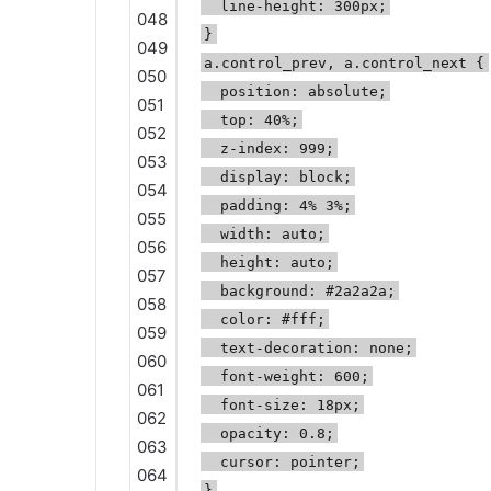
line-height: 300px;
048
}
049
a.control_prev, a.control_next {
050
position: absolute;
051
top: 40%;
052
z-index: 999;
053
display: block;
054
padding: 4% 3%;
055
width: auto;
056
height: auto;
057
background: #2a2a2a;
058
color: #fff;
059
text-decoration: none;
060
font-weight: 600;
061
font-size: 18px;
062
opacity: 0.8;
063
cursor: pointer;
064
}