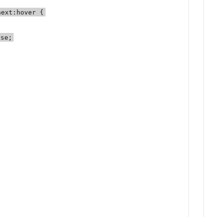
next:hover {
ase;