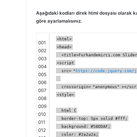
Aşağıdaki kodları direk html dosyası olarak k
göre ayarlamalısınız.
<html>
001
<head>
002
<title>Furkandemirci.com Slide
003
<script
004
src=
"
https://code.jquery.com/j
005
006
crossorigin=
"anonymous"
></scr
007
<style>
008
009
html {
010
border-top: 5px solid #fff;
011
background: #58DDAF;
012
color: #2a2a2a;