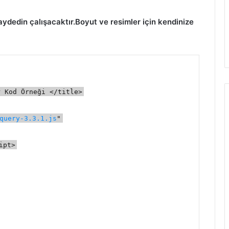
aydedin çalışacaktır.Boyut ve resimler için kendinize
r Kod Örneği </title>
query-3.3.1.js
"
ipt>