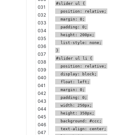
#slider ul {
031
position: relative;
032
margin: 0;
033
padding: 0;
034
height: 200px;
035
list-style: none;
036
}
037
#slider ul li {
038
position: relative;
039
display: block;
040
float: left;
041
margin: 0;
042
padding: 0;
043
width: 250px;
044
height: 350px;
045
background: #ccc;
046
text-align: center;
047