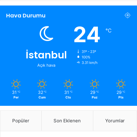
Hava Durumu
24
℃
İstanbul
31º - 23º
100%
3.31 km/h
Açık hava
31
32
31
29
29
℃
℃
℃
℃
℃
Per
Cum
Cts
Paz
Pts
Popüler
Son Eklenen
Yorumlar