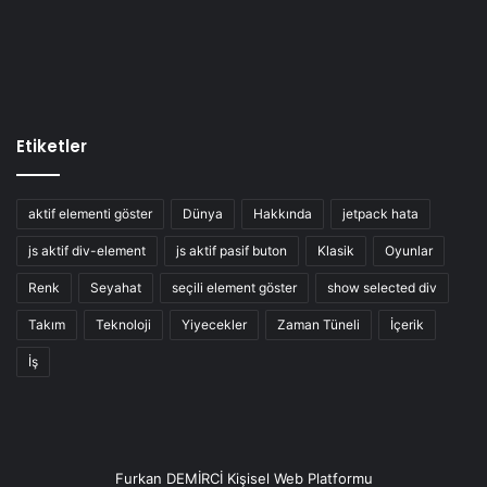
Etiketler
aktif elementi göster
Dünya
Hakkında
jetpack hata
js aktif div-element
js aktif pasif buton
Klasik
Oyunlar
Renk
Seyahat
seçili element göster
show selected div
Takım
Teknoloji
Yiyecekler
Zaman Tüneli
İçerik
İş
Furkan DEMİRCİ Kişisel Web Platformu