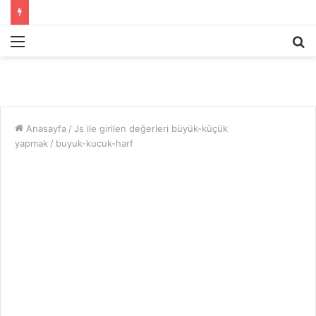
Menü
A
y
...
Anasayfa
/
Js ile girilen değerleri büyük-küçük
yapmak
/
buyuk-kucuk-harf